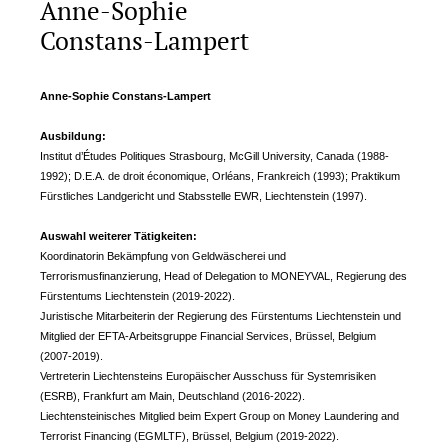
Anne-Sophie
Constans-Lampert
Anne-Sophie Constans-Lampert
Ausbildung:
Institut d’Études Politiques Strasbourg, McGill University, Canada (1988-
1992); D.E.A. de droit économique, Orléans, Frankreich (1993); Praktikum
Fürstliches Landgericht und Stabsstelle EWR, Liechtenstein (1997).
Auswahl weiterer Tätigkeiten:
Koordinatorin Bekämpfung von Geldwäscherei und
Terrorismusfinanzierung, Head of Delegation to MONEYVAL, Regierung des
Fürstentums Liechtenstein (2019-2022).
Juristische Mitarbeiterin der Regierung des Fürstentums Liechtenstein und
Mitglied der EFTA-Arbeitsgruppe Financial Services, Brüssel, Belgium
(2007-2019).
Vertreterin Liechtensteins Europäischer Ausschuss für Systemrisiken
(ESRB), Frankfurt am Main, Deutschland (2016-2022).
Liechtensteinisches Mitglied beim Expert Group on Money Laundering and
Terrorist Financing (EGMLTF), Brüssel, Belgium (2019-2022).