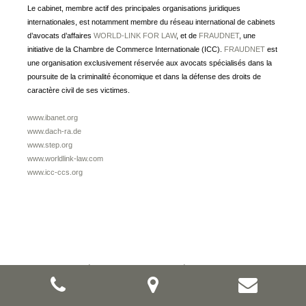
Le cabinet, membre actif des principales organisations juridiques
internationales, est notamment membre du réseau international de cabinets
d’avocats d’affaires
WORLD-LINK FOR LAW
, et de
FRAUDNET
, une
initiative de la Chambre de Commerce Internationale (ICC).
FRAUDNET
est
une organisation exclusivement réservée aux avocats spécialisés dans la
poursuite de la criminalité économique et dans la défense des droits de
caractère civil de ses victimes.
www.ibanet.org
www.dach-ra.de
www.step.org
www.worldlink-law.com
www.icc-ccs.org
Home
D
F
E
Mentions légales
Protection des données